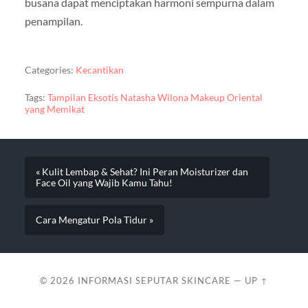
busana dapat menciptakan harmoni sempurna dalam
penampilan.
Categories:
Kecantikan
Tags:
Tampilan Eksotis Natasha Wilona Makeup Oriental
yang Memikat
« Kulit Lembap & Sehat? Ini Peran Moisturizer dan
Face Oil yang Wajib Kamu Tahu!
Cara Mengatur Pola Tidur »
© 2026
INFORMASI SEPUTAR SKINCARE
—
UP ↑