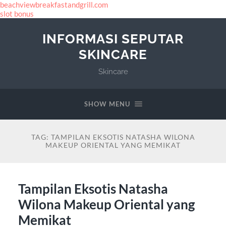
beachviewbreakfastandgrill.com
slot bonus
INFORMASI SEPUTAR
SKINCARE
Skincare
SHOW MENU
TAG:
TAMPILAN EKSOTIS NATASHA WILONA
MAKEUP ORIENTAL YANG MEMIKAT
Tampilan Eksotis Natasha
Wilona Makeup Oriental yang
Memikat