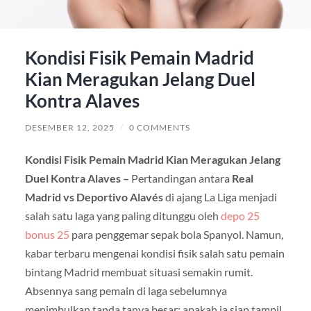
Kondisi Fisik Pemain Madrid
Kian Meragukan Jelang Duel
Kontra Alaves
DESEMBER 12, 2025
/
0 COMMENTS
Kondisi Fisik Pemain Madrid Kian Meragukan Jelang
Duel Kontra Alaves –
Pertandingan antara
Real
Madrid vs Deportivo Alavés
di ajang La Liga menjadi
salah satu laga yang paling ditunggu oleh
depo 25
bonus 25
para penggemar sepak bola Spanyol. Namun,
kabar terbaru mengenai kondisi fisik salah satu pemain
bintang Madrid membuat situasi semakin rumit.
Absennya sang pemain di laga sebelumnya
menimbulkan tanda tanya besar: apakah ia siap tampil