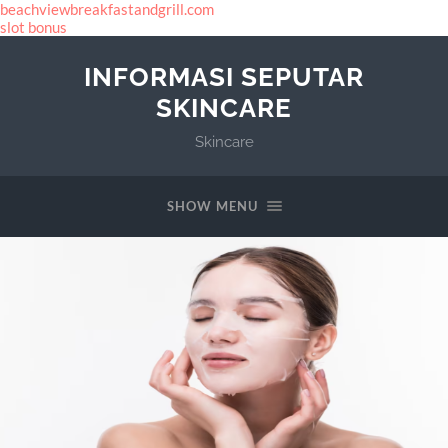
beachviewbreakfastandgrill.com
slot bonus
INFORMASI SEPUTAR
SKINCARE
Skincare
SHOW MENU