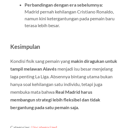
Perbandingan dengan era sebelumnya:
Madrid pernah kehilangan Cristiano Ronaldo,
namun kini ketergantungan pada pemain baru
terasa lebih besar.
Kesimpulan
Kondisi fisik sang pemain yang
makin diragukan untuk
tampil melawan Alavés
menjadi isu besar menjelang
laga penting La Liga. Absennya bintang utama bukan
hanya soal kehilangan satu individu, tetapi juga
membuka mata bahwa
Real Madrid harus
membangun strategi lebih fleksibel dan tidak
bergantung pada satu pemain saja.
Categories:
Uncategorized