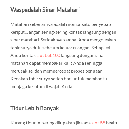
Waspadalah Sinar Matahari
Matahari sebenarnya adalah nomor satu penyebab
keriput. Jangan sering-sering kontak langsung dengan
sinar matahari. Setidaknya sampai Anda mengoleskan
tabir surya dulu sebelum keluar ruangan. Setiap kali
Anda kontak
slot bet 100
langsung dengan sinar
matahari dapat membakar kulit Anda sehingga
merusak sel dan mempercepat proses penuaan.
Kenakan tabir surya setiap hari untuk membantu
menjaga kerutan di wajah Anda.
Tidur Lebih Banyak
Kurang tidur ini sering dilupakan jika ada
slot 88
begitu