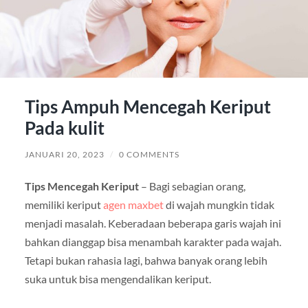
Tips Ampuh Mencegah Keriput
Pada kulit
JANUARI 20, 2023
/
0 COMMENTS
Tips Mencegah Keriput
– Bagi sebagian orang,
memiliki keriput
agen maxbet
di wajah mungkin tidak
menjadi masalah. Keberadaan beberapa garis wajah ini
bahkan dianggap bisa menambah karakter pada wajah.
Tetapi bukan rahasia lagi, bahwa banyak orang lebih
suka untuk bisa mengendalikan keriput.