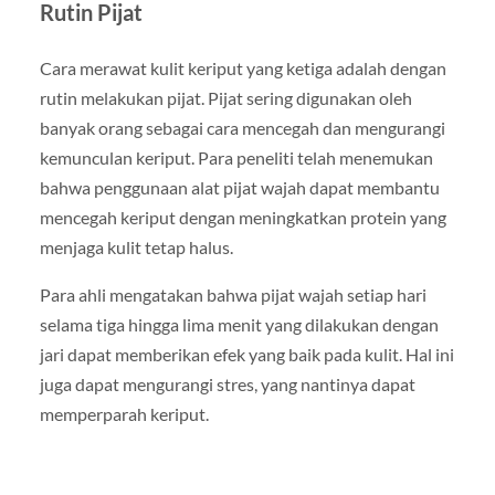
Rutin Pijat
Cara merawat kulit keriput yang ketiga adalah dengan
rutin melakukan pijat. Pijat sering digunakan oleh
banyak orang sebagai cara mencegah dan mengurangi
kemunculan keriput. Para peneliti telah menemukan
bahwa penggunaan alat pijat wajah dapat membantu
mencegah keriput dengan meningkatkan protein yang
menjaga kulit tetap halus.
Para ahli mengatakan bahwa pijat wajah setiap hari
selama tiga hingga lima menit yang dilakukan dengan
jari dapat memberikan efek yang baik pada kulit. Hal ini
juga dapat mengurangi stres, yang nantinya dapat
memperparah keriput.