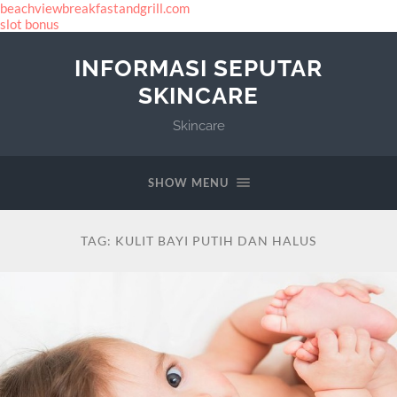
beachviewbreakfastandgrill.com
slot bonus
INFORMASI SEPUTAR
SKINCARE
Skincare
SHOW MENU
TAG:
KULIT BAYI PUTIH DAN HALUS