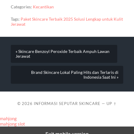
Categories:
Kecantikan
Tags:
Paket Skincare Terbaik 2025 Solusi Lengkap untuk Kulit
Jerawat
« Skincare Benzoyl Peroxide Terbaik Ampuh Lawan
Jerawat
Brand Skincare Lokal Paling Hits dan Terlaris di
Indonesia Saat Ini »
© 2026
INFORMASI SEPUTAR SKINCARE
—
UP ↑
mahjong
mahjong slot