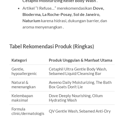
Cetaphil Moisturizing Relief Body Wash
.
Artikel “I Refuse…” merekomendasikan
Dove,
Bioderma, La Roche-Posay, Sol de Janeiro,
Naturium
karena hidrasi, dukungan barrier, dan
aroma menyenangkan .
Tabel Rekomendasi Produk (Ringkas)
Kategori
Produk Unggulan & Manfaat Utama
Gentle,
Cetaphil Ultra Gentle Body Wash,
hypoallergenic
Sebamed Liquid/Cleansing Bar
Natural &
Aveeno Daily Moisturizing, The Bath
menenangkan
Box Goats Don’t Lie
Kelembapan
Dove Deeply Nourishing, Oilum
maksimal
Hydrating Wash
Formula
QV Gentle Wash, Sebamed Anti-Dry
clinic/dermatologis