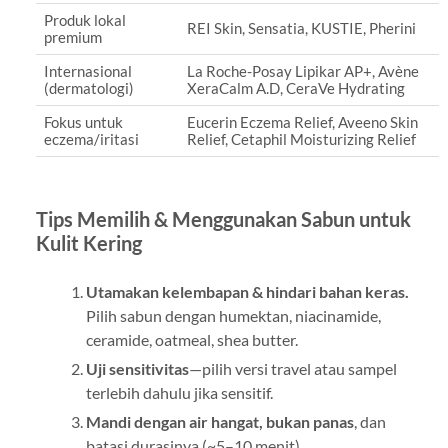
Produk lokal
REI Skin, Sensatia, KUSTIE, Pherini
premium
Internasional
La Roche-Posay Lipikar AP+, Avène
(dermatologi)
XeraCalm A.D, CeraVe Hydrating
Fokus untuk
Eucerin Eczema Relief, Aveeno Skin
eczema/iritasi
Relief, Cetaphil Moisturizing Relief
Tips Memilih & Menggunakan Sabun untuk
Kulit Kering
Utamakan kelembapan & hindari bahan keras.
Pilih sabun dengan humektan, niacinamide,
ceramide, oatmeal, shea butter.
Uji sensitivitas
—pilih versi travel atau sampel
terlebih dahulu jika sensitif.
Mandi dengan air hangat, bukan panas
, dan
batasi durasinya (~5–10 menit).