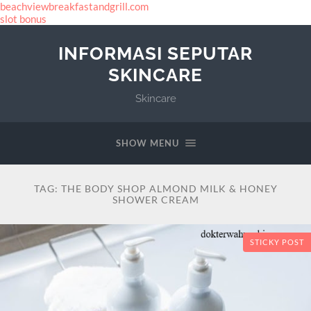
beachviewbreakfastandgrill.com
slot bonus
INFORMASI SEPUTAR
SKINCARE
Skincare
SHOW MENU
TAG:
THE BODY SHOP ALMOND MILK & HONEY
SHOWER CREAM
STICKY POST