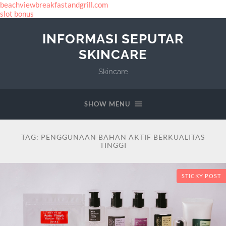
beachviewbreakfastandgrill.com
slot bonus
INFORMASI SEPUTAR
SKINCARE
Skincare
SHOW MENU
TAG:
PENGGUNAAN BAHAN AKTIF BERKUALITAS
TINGGI
STICKY POST