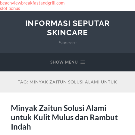
beachviewbreakfastandgrill.com
slot bonus
INFORMASI SEPUTAR
SKINCARE
Skincare
SHOW MENU
TAG:
MINYAK ZAITUN SOLUSI ALAMI UNTUK
Minyak Zaitun Solusi Alami
untuk Kulit Mulus dan Rambut
Indah