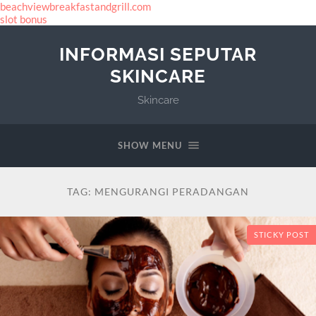
beachviewbreakfastandgrill.com
slot bonus
INFORMASI SEPUTAR
SKINCARE
Skincare
SHOW MENU
TAG:
MENGURANGI PERADANGAN
STICKY POST