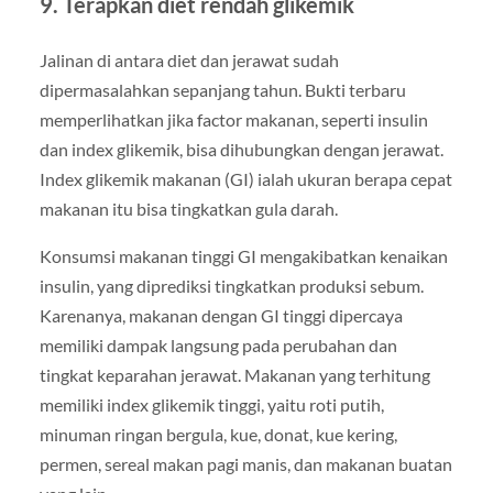
9. Terapkan diet rendah glikemik
Jalinan di antara diet dan jerawat sudah
dipermasalahkan sepanjang tahun. Bukti terbaru
memperlihatkan jika factor makanan, seperti insulin
dan index glikemik, bisa dihubungkan dengan jerawat.
Index glikemik makanan (GI) ialah ukuran berapa cepat
makanan itu bisa tingkatkan gula darah.
Konsumsi makanan tinggi GI mengakibatkan kenaikan
insulin, yang diprediksi tingkatkan produksi sebum.
Karenanya, makanan dengan GI tinggi dipercaya
memiliki dampak langsung pada perubahan dan
tingkat keparahan jerawat. Makanan yang terhitung
memiliki index glikemik tinggi, yaitu roti putih,
minuman ringan bergula, kue, donat, kue kering,
permen, sereal makan pagi manis, dan makanan buatan