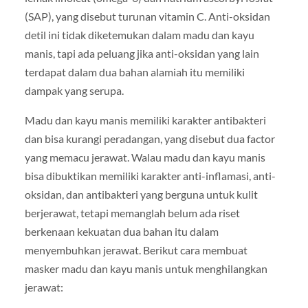
(SAP), yang disebut turunan vitamin C. Anti-oksidan
detil ini tidak diketemukan dalam madu dan kayu
manis, tapi ada peluang jika anti-oksidan yang lain
terdapat dalam dua bahan alamiah itu memiliki
dampak yang serupa.
Madu dan kayu manis memiliki karakter antibakteri
dan bisa kurangi peradangan, yang disebut dua factor
yang memacu jerawat. Walau madu dan kayu manis
bisa dibuktikan memiliki karakter anti-inflamasi, anti-
oksidan, dan antibakteri yang berguna untuk kulit
berjerawat, tetapi memanglah belum ada riset
berkenaan kekuatan dua bahan itu dalam
menyembuhkan jerawat. Berikut cara membuat
masker madu dan kayu manis untuk menghilangkan
jerawat: