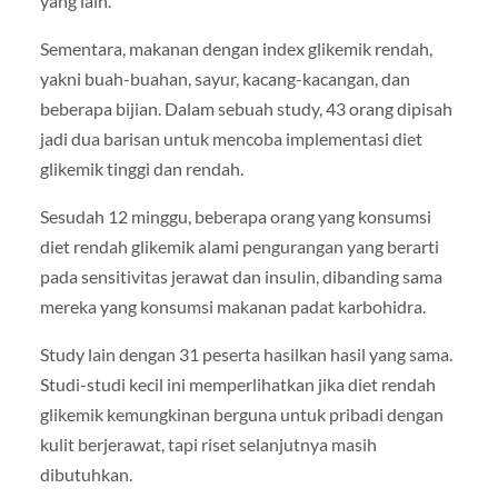
yang lain.
Sementara, makanan dengan index glikemik rendah,
yakni buah-buahan, sayur, kacang-kacangan, dan
beberapa bijian. Dalam sebuah study, 43 orang dipisah
jadi dua barisan untuk mencoba implementasi diet
glikemik tinggi dan rendah.
Sesudah 12 minggu, beberapa orang yang konsumsi
diet rendah glikemik alami pengurangan yang berarti
pada sensitivitas jerawat dan insulin, dibanding sama
mereka yang konsumsi makanan padat karbohidra.
Study lain dengan 31 peserta hasilkan hasil yang sama.
Studi-studi kecil ini memperlihatkan jika diet rendah
glikemik kemungkinan berguna untuk pribadi dengan
kulit berjerawat, tapi riset selanjutnya masih
dibutuhkan.