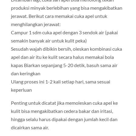
produksi minyak berlebihan yang bisa mengakibatkan
jerawat. Berikut cara memakai cuka apel untuk
menghilangkan jerawat:
Campur 1 sdm cuka apel dengan 3 sendok air (pakai
semakin banyak air untuk kulit peka)
Sesudah wajah dibikin bersih, oleskan kombinasi cuka
apel dan air itu ke kulit secara halus memakai bola
kapas Biarkan sepanjang 5-20 detik, basuh sama air
dan keringkan
Ulang proses ini 1-2 kali setiap hari, sama sesuai
keperluan
Penting untuk dicatat jika memoleskan cuka apel ke
kulit bisa mengakibatkan cedera bakar dan iritasi,
hingga selalu harus dipakai dengan jumlah kecil dan
dicairkan sama air.