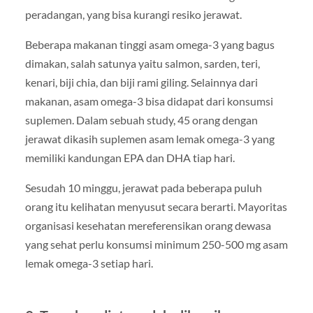
peradangan, yang bisa kurangi resiko jerawat.
Beberapa makanan tinggi asam omega-3 yang bagus
dimakan, salah satunya yaitu salmon, sarden, teri,
kenari, biji chia, dan biji rami giling. Selainnya dari
makanan, asam omega-3 bisa didapat dari konsumsi
suplemen. Dalam sebuah study, 45 orang dengan
jerawat dikasih suplemen asam lemak omega-3 yang
memiliki kandungan EPA dan DHA tiap hari.
Sesudah 10 minggu, jerawat pada beberapa puluh
orang itu kelihatan menyusut secara berarti. Mayoritas
organisasi kesehatan mereferensikan orang dewasa
yang sehat perlu konsumsi minimum 250-500 mg asam
lemak omega-3 setiap hari.