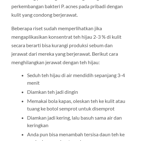
perkembangan bakteri P. acnes pada pribadi dengan
kulit yang condong berjerawat.
Beberapa riset sudah memperlihatkan jika
mengaplikasikan konsentrat teh hijau 2-3 % di kulit
secara berarti bisa kurangi produksi sebum dan
jerawat dari mereka yang berjerawat. Berikut cara
menghilangkan jerawat dengan teh hijau:
Seduh teh hijau di air mendidih sepanjang 3-4
menit
Diamkan teh jadi dingin
Memakai bola kapas, oleskan teh ke kulit atau
tuang ke botol semprot untuk disemprot
Diamkan jadi kering, lalu basuh sama air dan
keringkan
Anda pun bisa menambah tersisa daun teh ke