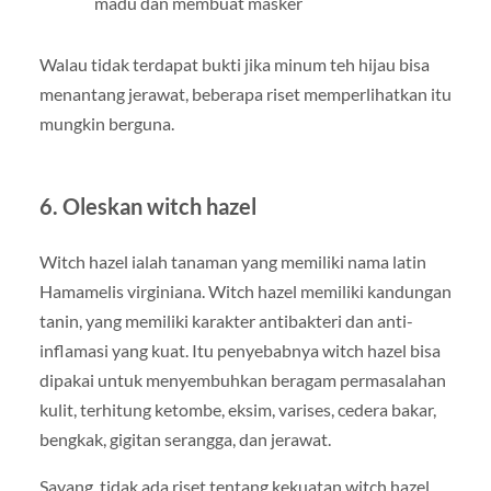
madu dan membuat masker
Walau tidak terdapat bukti jika minum teh hijau bisa
menantang jerawat, beberapa riset memperlihatkan itu
mungkin berguna.
6. Oleskan witch hazel
Witch hazel ialah tanaman yang memiliki nama latin
Hamamelis virginiana. Witch hazel memiliki kandungan
tanin, yang memiliki karakter antibakteri dan anti-
inflamasi yang kuat. Itu penyebabnya witch hazel bisa
dipakai untuk menyembuhkan beragam permasalahan
kulit, terhitung ketombe, eksim, varises, cedera bakar,
bengkak, gigitan serangga, dan jerawat.
Sayang, tidak ada riset tentang kekuatan witch hazel