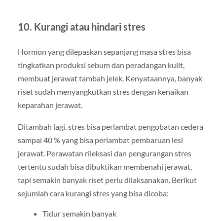
10. Kurangi atau hindari stres
Hormon yang dilepaskan sepanjang masa stres bisa
tingkatkan produksi sebum dan peradangan kulit,
membuat jerawat tambah jelek. Kenyataannya, banyak
riset sudah menyangkutkan stres dengan kenaikan
keparahan jerawat.
Ditambah lagi, stres bisa perlambat pengobatan cedera
sampai 40 % yang bisa perlambat pembaruan lesi
jerawat. Perawatan rileksasi dan pengurangan stres
tertentu sudah bisa dibuktikan membenahi jerawat,
tapi semakin banyak riset perlu dilaksanakan. Berikut
sejumlah cara kurangi stres yang bisa dicoba:
Tidur semakin banyak