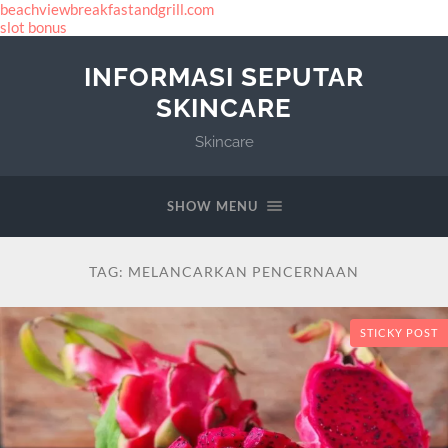
beachviewbreakfastandgrill.com
slot bonus
INFORMASI SEPUTAR
SKINCARE
Skincare
SHOW MENU
TAG:
MELANCARKAN PENCERNAAN
STICKY POST