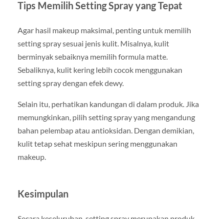
Tips Memilih Setting Spray yang Tepat
Agar hasil makeup maksimal, penting untuk memilih
setting spray sesuai jenis kulit. Misalnya, kulit
berminyak sebaiknya memilih formula matte.
Sebaliknya, kulit kering lebih cocok menggunakan
setting spray dengan efek dewy.
Selain itu, perhatikan kandungan di dalam produk. Jika
memungkinkan, pilih setting spray yang mengandung
bahan pelembap atau antioksidan. Dengan demikian,
kulit tetap sehat meskipun sering menggunakan
makeup.
Kesimpulan
Secara keseluruhan, setting spray merupakan produk