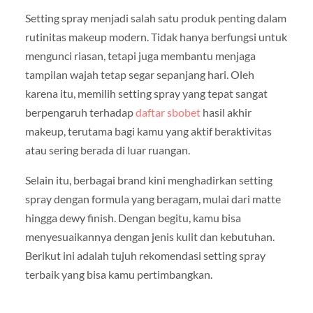
Setting spray menjadi salah satu produk penting dalam
rutinitas makeup modern. Tidak hanya berfungsi untuk
mengunci riasan, tetapi juga membantu menjaga
tampilan wajah tetap segar sepanjang hari. Oleh
karena itu, memilih setting spray yang tepat sangat
berpengaruh terhadap
daftar sbobet
hasil akhir
makeup, terutama bagi kamu yang aktif beraktivitas
atau sering berada di luar ruangan.
Selain itu, berbagai brand kini menghadirkan setting
spray dengan formula yang beragam, mulai dari matte
hingga dewy finish. Dengan begitu, kamu bisa
menyesuaikannya dengan jenis kulit dan kebutuhan.
Berikut ini adalah tujuh rekomendasi setting spray
terbaik yang bisa kamu pertimbangkan.