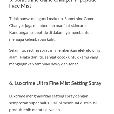
Face Mist
Tidak hanya mengunci makeup, Somethinc Game
Changer juga memberikan manfaat skincare.
Kandungan tripeptide di dalamnya membantu
menjaga kelembapan kulit.
Selain itu, setting spray ini memberikan efek glowing
alami. Maka dari itu, sangat cocok untuk kamu yang
menginginkan tampilan dewy dan sehat.
6. Luxcrime Ultra Fine Mist Setting Spray
Luxcrime menghadirkan setting spray dengan
semprotan super halus. Hal ini membuat distribusi
produk lebih merata di wajah.