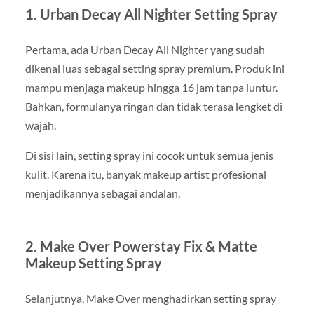
1. Urban Decay All Nighter Setting Spray
Pertama, ada Urban Decay All Nighter yang sudah
dikenal luas sebagai setting spray premium. Produk ini
mampu menjaga makeup hingga 16 jam tanpa luntur.
Bahkan, formulanya ringan dan tidak terasa lengket di
wajah.
Di sisi lain, setting spray ini cocok untuk semua jenis
kulit. Karena itu, banyak makeup artist profesional
menjadikannya sebagai andalan.
2. Make Over Powerstay Fix & Matte
Makeup Setting Spray
Selanjutnya, Make Over menghadirkan setting spray