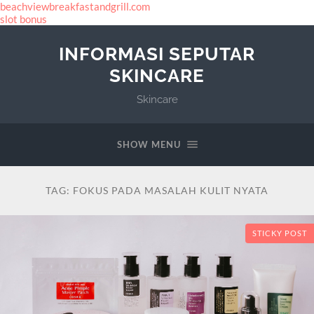
beachviewbreakfastandgrill.com
slot bonus
INFORMASI SEPUTAR
SKINCARE
Skincare
SHOW MENU
TAG:
FOKUS PADA MASALAH KULIT NYATA
STICKY POST