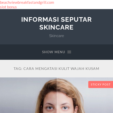
beachviewbreakfastandgrill.com
slot bonus
INFORMASI SEPUTAR
SKINCARE
Skincare
SHOW MENU
TAG:
CARA MENGATASI KULIT WAJAH KUSAM
STICKY POST