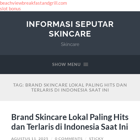
beachviewbreakfastandgrill.com
slot bonus
INFORMASI SEPUTAR
SKINCARE
Skincare
SHOW MENU
TAG:
BRAND SKINCARE LOKAL PALING HITS DAN
TERLARIS DI INDONESIA SAAT INI
Brand Skincare Lokal Paling Hits
dan Terlaris di Indonesia Saat Ini
AGUSTUS 11, 2025
/
0 COMMENTS
/
STICKY