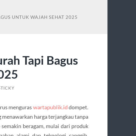
BAGUS UNTUK WAJAH SEHAT 2025
urah Tapi Bagus
2025
STICKY
harus menguras
wartapublik.id
dompet.
ang menawarkan harga terjangkau tanpa
e semakin beragam, mulai dari produk
bahan alami dan teknologi canggih.